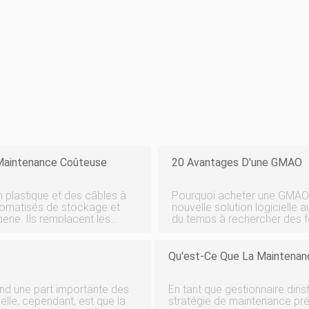
 Maintenance Coûteuse
20 Avantages D'une GMAO
n plastique et des câbles à
Pourquoi acheter une GMAO 
tomatisés de stockage et
nouvelle solution logicielle 
erie. Ils remplacent les
du temps à rechercher des fo
despace et un entretien
vente, à justifier le coût et à former vo
du logiciel de GMAO e
Qu'est-Ce Que La Maintenanc
rend une part importante des
En tant que gestionnaire dins
elle, cependant, est que la
stratégie de maintenance pré