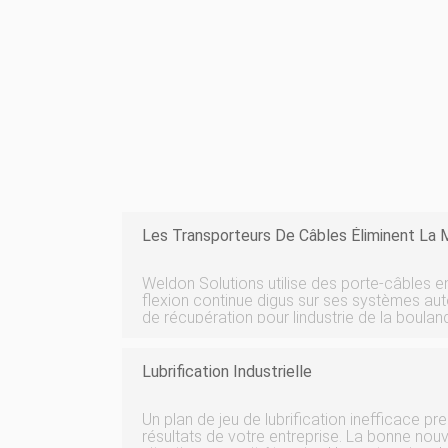
Les Transporteurs De Câbles Éliminent La
Weldon Solutions utilise des porte-câbles e
flexion continue digus sur ses systèmes au
de récupération pour lindustrie de la boulang
systèmes de festons qui nécessitaient plus 
fréquent et coûteux. L
Lubrification Industrielle
Un plan de jeu de lubrification inefficace p
résultats de votre entreprise. La bonne nouv