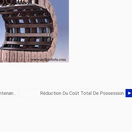
GE, Boeing Implémente La Norme De Maintenance Conditionnelle
Réduction Du Coût Total De Possession