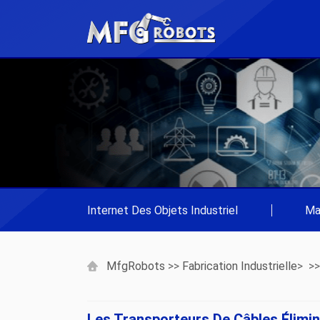
Internet Des Objets Industriel
|
Ma
MfgRobots
>>
Fabrication Industrielle
> >
Les Transporteurs De Câbles Élimi