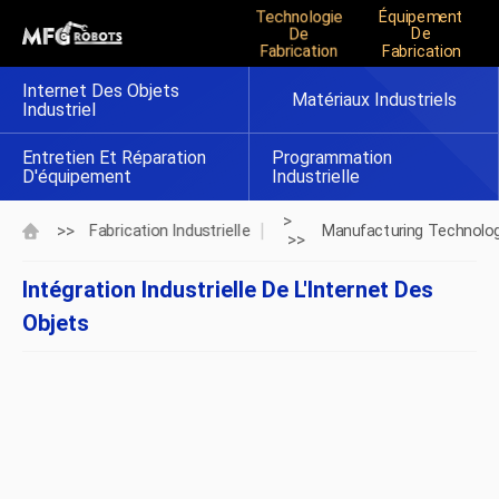
Technologie
Équipement
De
De
Fabrication
Fabrication
Internet Des Objets
Matériaux Industriels
Industriel
Entretien Et Réparation
Programmation
D'équipement
Industrielle
>
>>
Fabrication Industrielle
Manufacturing Technolo
>>
Intégration Industrielle De L'Internet Des
Objets