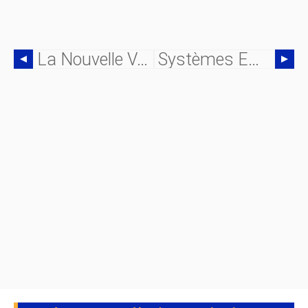
La Nouvelle Vague De Défis Pour Les Fabricants D'équipements Industriels
Systèmes Embarqués Et Intégration De Systèmes