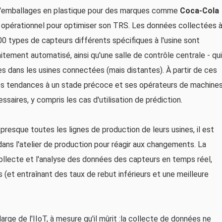
d'emballages en plastique pour des marques comme
Coca-Cola
u opérationnel pour optimiser son TRS. Les données collectées 
900 types de capteurs différents spécifiques à l'usine sont
raitement automatisé, ainsi qu'une salle de contrôle centrale - qui
es dans les usines connectées (mais distantes). À partir de ces
 les tendances à un stade précoce et ses opérateurs de machine
saires, y compris les cas d'utilisation de prédiction.
resque toutes les lignes de production de leurs usines, il est
l dans l'atelier de production pour réagir aux changements. La
ollecte et l'analyse des données des capteurs en temps réel,
s (et entraînant des taux de rebut inférieurs et une meilleure
arge de l'IIoT, à mesure qu'il mûrit :la collecte de données ne