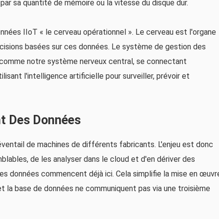
 par sa quantité de mémoire ou la vitesse du disque dur.
nées IIoT « le cerveau opérationnel ». Le cerveau est l'organe
décisions basées sur ces données. Le système de gestion des
t comme notre système nerveux central, se connectant
sant l'intelligence artificielle pour surveiller, prévoir et
nt Des Données
éventail de machines de différents fabricants. L'enjeu est donc
lables, de les analyser dans le cloud et d'en dériver des
s données commencent déjà ici. Cela simplifie la mise en œuvr
e et la base de données ne communiquent pas via une troisième