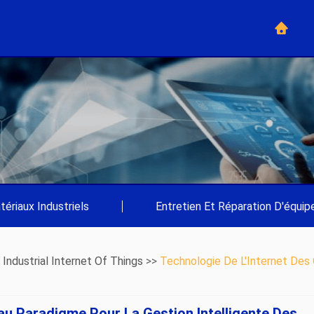
tériaux Industriels
|
Entretien Et Réparation D'équi
>
Industrial Internet Of Things
>>
Technologie De L'Internet Des
au Paradigme Pour La Gestion Intelligente Des