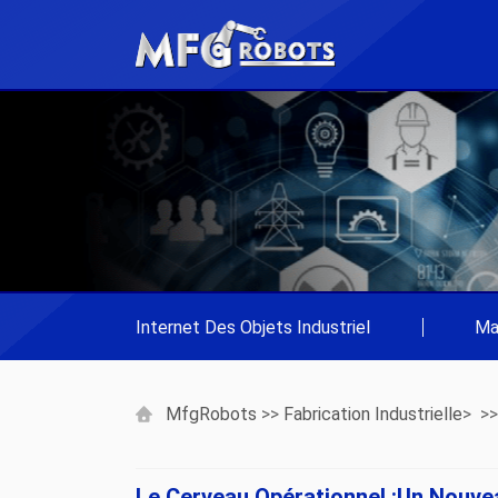
Internet Des Objets Industriel
|
Ma
MfgRobots
>>
Fabrication Industrielle
> >
Le Cerveau Opérationnel :un Nouve