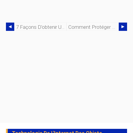
7 Façons D'obtenir Un Emploi En Gestion De Produits Lorsque Vous Manquez D'expérience Dans Le Secteur
Comment Protéger Votre Produit IoT Contre Les Pirates