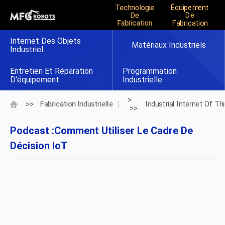
Technologie
Équipement
De
De
Fabrication
Fabrication
Internet Des Objets
Matériaux Industriels
Industriel
Entretien Et Réparation
Programmation
D'équipement
Industrielle
>
>>
Fabrication Industrielle
Industrial Internet Of Th
>>
Podcast :Comment Utiliser Le Cadre De
Décision IoT