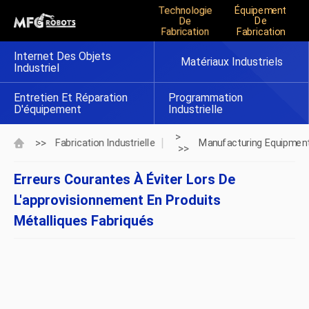
Technologie
Équipement
De
De
Fabrication
Fabrication
Internet Des Objets
Matériaux Industriels
Industriel
Entretien Et Réparation
Programmation
D'équipement
Industrielle
>
>>
Fabrication Industrielle
Manufacturing Equipmen
>>
Erreurs Courantes À Éviter Lors De
L'approvisionnement En Produits
Métalliques Fabriqués