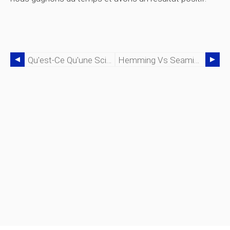
Qu'est-Ce Qu'une Scie À Bras Radial ?
Hemming Vs Seaming Dans Le Travail Des Métaux :quelle Est La Différence ?