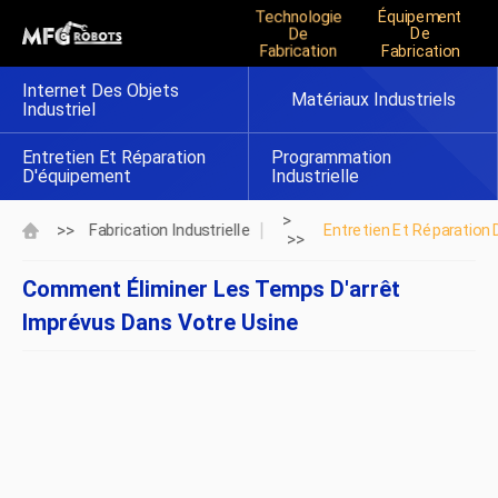
Technologie
Équipement
De
De
Fabrication
Fabrication
Internet Des Objets
Matériaux Industriels
Industriel
Entretien Et Réparation
Programmation
D'équipement
Industrielle
>
>>
Fabrication Industrielle
Entretien Et Réparation
>>
Comment Éliminer Les Temps D'arrêt
Imprévus Dans Votre Usine