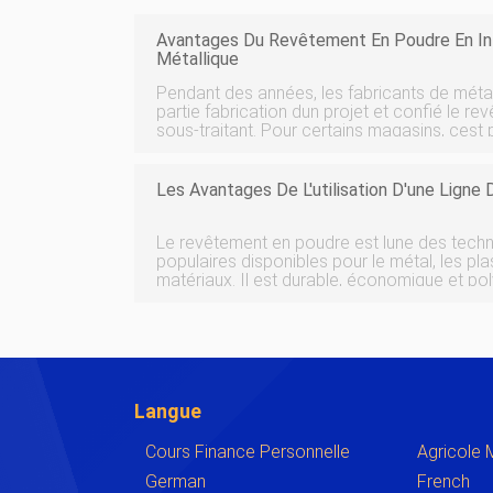
Avantages Du Revêtement En Poudre En Int
Métallique
Pendant des années, les fabricants de méta
partie fabrication dun projet et confié le r
sous-traitant. Pour certains magasins, cest p
existe des services de revêtement locaux qui
sous-traitance peut leur
Les Avantages De L'utilisation D'une Lign
Le revêtement en poudre est lune des techniq
populaires disponibles pour le métal, les pla
matériaux. Il est durable, économique et polyvalent. C
solution de revêtement en poudre plutôt que
une décision facile pour les e
Langue
Cours Finance Personnelle
Agricole
German
French