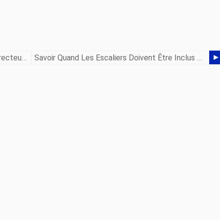
Nous Vous Présentons Notre Nouveau Directeur Des Ventes Mark Tschirhart
Savoir Quand Les Escaliers Doivent Être Inclus Dans Votre Projet De Fabrication