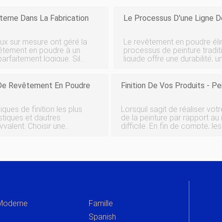
erne Dans La Fabrication
Le Processus D'une Ligne 
ux sur mesure ont géré la
Le revêtement en poudre élim
evêtement en poudre à un
processus de peinture tradit
arfaitement logique. Sil
liquide offre une durabilité, 
 font du bon travail, la
accrues. Les lignes de revêt
du processus avec lajout
e De Revêtement En Poudre
Finition De Vos Produits - 
ues de finition les plus
Lorsquil sagit de réaliser vot
stiques et dautres
de la peinture par rapport a
hoisir une
difficile. En fin de compte, le
 de la peinture est souvent
deux ont des avantages et d
penchiez vers une finitio
 Moderne
Famille
Spanish