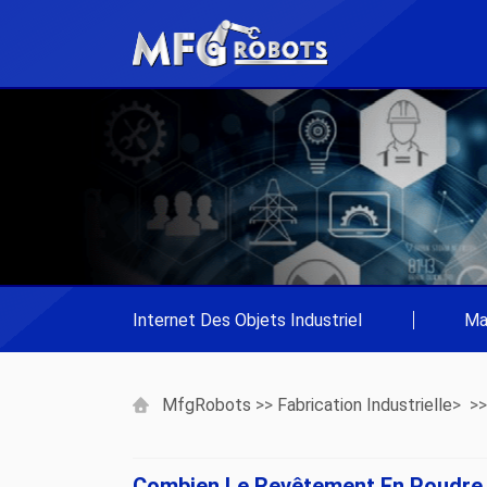
Internet Des Objets Industriel
|
Ma
MfgRobots
>>
Fabrication Industrielle
> >
Combien Le Revêtement En Poudre E