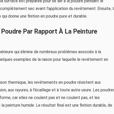
 la surface est préparée pour se lier à la poudre pendant le
e complètement sec avant l'application du revêtement. Ensuite, l
 qui donne une finition en poudre pure et durable.
 Poudre Par Rapport À La Peinture
périeure qui élimine de nombreux problèmes associés à la
elques exemples de la raison pour laquelle le revêtement en
aison thermique, les revêtements en poudre résistent aux
ion, aux rayures, à l'écaillage et à toute autre usure. Les poudre
orme, car elles ne coulent pas et ne coulent pas, et les
a peinture humide. Le résultat final est une finition durable, de