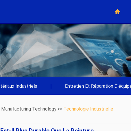
tériaux Industriels
|
Entretien Et Réparation D'équi
>
Manufacturing Technology
>>
Technologie Industrielle
st-Il Plus Durable Que La Peinture