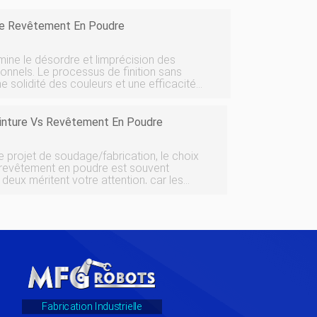
De Revêtement En Poudre
ine le désordre et limprécision des
ionnels. Le processus de finition sans
une solidité des couleurs et une efficacité
ement en poudre sappuient sur lefficacité
Peinture Vs Revêtement En Poudre
re projet de soudage/fabrication, le choix
u revêtement en poudre est souvent
s deux méritent votre attention, car les
es inconvénients uniques. Que vous vous
Fabrication Industrielle