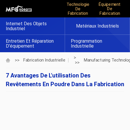
Technologie
Équipement
De
De
Fabrication
Fabrication
Internet Des Objets
Matériaux Industriels
Industriel
Entretien Et Réparation
Programmation
D'équipement
Industrielle
>
>>
Fabrication Industrielle
Manufacturing Technolo
>>
7 Avantages De L'utilisation Des
Revêtements En Poudre Dans La Fabrication