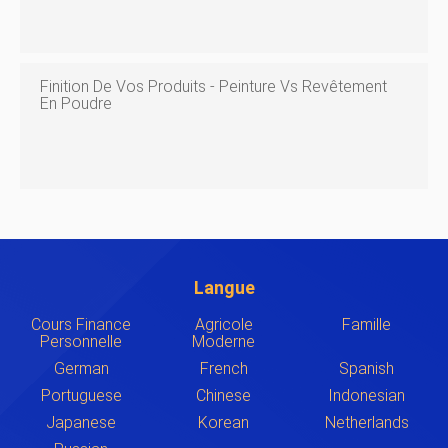
Finition De Vos Produits - Peinture Vs Revêtement
En Poudre
Langue
Cours Finance
Agricole
Famille
Personnelle
Moderne
German
French
Spanish
Portuguese
Chinese
Indonesian
Japanese
Korean
Netherlands