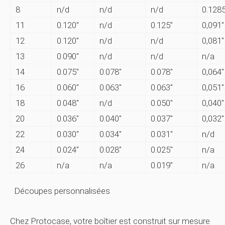
8
n/d
n/d
n/d
0.1285
11
0.120″
n/d
0.125″
0,091"
12
0.120″
n/d
n/d
0,081"
13
0.090″
n/d
n/d
n/a
14
0.075″
0.078″
0.078″
0,064"
16
0.060″
0.063″
0.063″
0,051"
18
0.048″
n/d
0.050″
0,040"
20
0.036″
0.040″
0.037″
0,032"
22
0.030″
0.034″
0.031″
n/d
24
0.024″
0.028″
0.025″
n/a
26
n/a
n/a
0.019″
n/a
Découpes personnalisées
Chez Protocase, votre boîtier est construit sur mesure