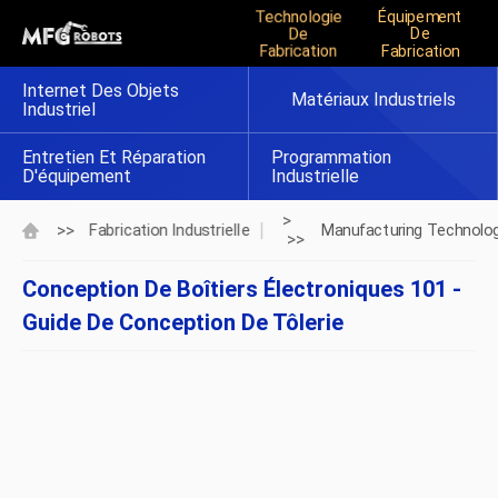
Technologie
Équipement
De
De
Fabrication
Fabrication
Internet Des Objets
Matériaux Industriels
Industriel
Entretien Et Réparation
Programmation
D'équipement
Industrielle
>
>>
Fabrication Industrielle
Manufacturing Technolo
>>
Conception De Boîtiers Électroniques 101 -
Guide De Conception De Tôlerie