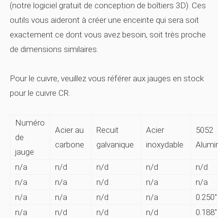
(notre logiciel gratuit de conception de boîtiers 3D). Ces
outils vous aideront à créer une enceinte qui sera soit
exactement ce dont vous avez besoin, soit très proche
de dimensions similaires.
Pour le cuivre, veuillez vous référer aux jauges en stock
pour le cuivre CR.
Numéro
Acier au
Recuit
Acier
5052
de
carbone
galvanique
inoxydable
Alumi
jauge
n/a
n/d
n/d
n/d
n/d
n/a
n/a
n/d
n/a
n/a
n/a
n/a
n/d
n/a
0.250″
n/a
n/d
n/d
n/d
0.188″