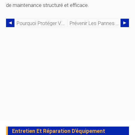
de maintenance structuré et efficace.
Pourquoi Protéger Vos Données De GMAO Est Essentiel :conseils D'experts
Prévenir Les Pannes Silencieuses Des Eaux Usées :comment Un Logiciel De Gestion Des Actifs D'entreprise Met Fin À Un Chaos Coûteux
Entretien Et Réparation D'équipement