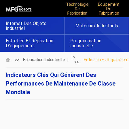
Technologie
Équipement
De
De
Fabrication
Fabrication
Internet Des Objets
Matériaux Industriels
Industriel
Entretien Et Réparation
Programmation
D'équipement
Industrielle
>
>>
Fabrication Industrielle
Entretien Et Réparation
>>
Indicateurs Clés Qui Génèrent Des
Performances De Maintenance De Classe
Mondiale