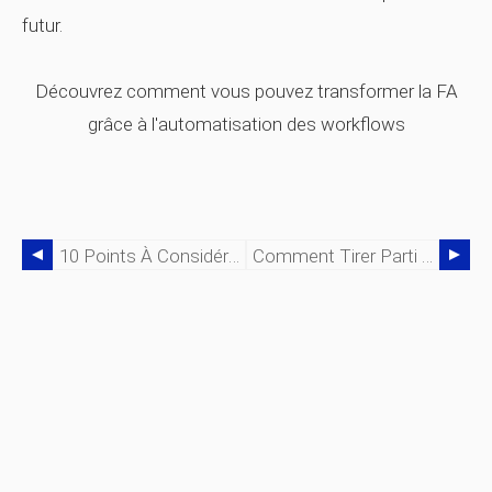
futur.
Découvrez comment vous pouvez transformer la FA
grâce à l'automatisation des workflows
10 Points À Considérer Avant D'acheter Un Logiciel MES Additif
Comment Tirer Parti De La Surveillance Des Imprimantes 3D Pour Faire Évoluer La Fabrication Additive ?