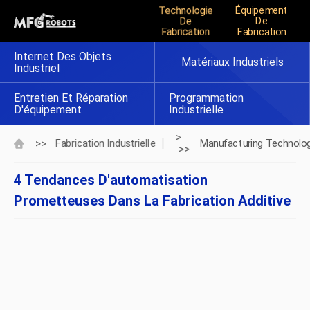
Technologie
Équipement
De
De
Fabrication
Fabrication
Internet Des Objets
Matériaux Industriels
Industriel
Entretien Et Réparation
Programmation
D'équipement
Industrielle
>
>>
Fabrication Industrielle
Manufacturing Technolo
>>
4 Tendances D'automatisation
Prometteuses Dans La Fabrication Additive