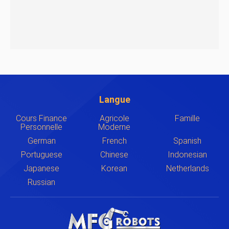
Langue
Cours Finance
Agricole
Famille
Personnelle
Moderne
German
French
Spanish
Portuguese
Chinese
Indonesian
Japanese
Korean
Netherlands
Russian