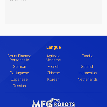
Langue
Cours Finance
Agricole
Famille
Personnelle
Moderne
German
French
Spanish
Portuguese
Chinese
Indonesian
Japanese
Korean
Netherlands
Russian