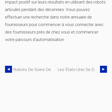
impact positif sur leurs résultats en utilisant des robots
articulés pendant des décennies. Vous pouvez
effectuer une recherche dans notre annuaire de
fournisseurs pour commencer à vous connecter avec
des fournisseurs près de chez vous et commencer
votre parcours d'automatisation.
Robots De Soins De Santé - Aider Les Patients Et Les Soignants
Les États-Unis Se Dotent D'un Nouveau « Marché Des Robots » Pour Résoudre Les Problèmes D'approvisionnement Des Robots