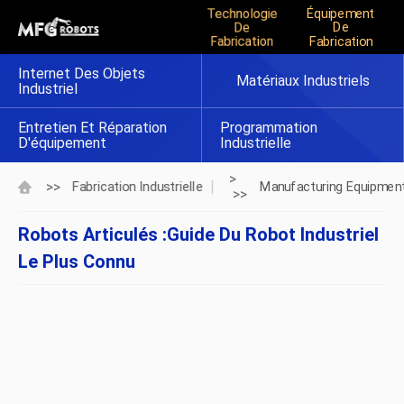
Technologie
Équipement
De
De
Fabrication
Fabrication
Internet Des Objets
Matériaux Industriels
Industriel
Entretien Et Réparation
Programmation
D'équipement
Industrielle
>
>>
Fabrication Industrielle
Manufacturing Equipmen
>>
Robots Articulés :Guide Du Robot Industriel
Le Plus Connu