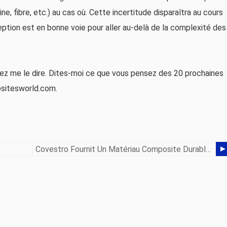
ine, fibre, etc.) au cas où. Cette incertitude disparaîtra au cours
eption est en bonne voie pour aller au-delà de la complexité des
uvez me le dire. Dites-moi ce que vous pensez des 20 prochaines
ositesworld.com.
Covestro Fournit Un Matériau Composite Durable Pour Le Concept Car Électrique Toyota