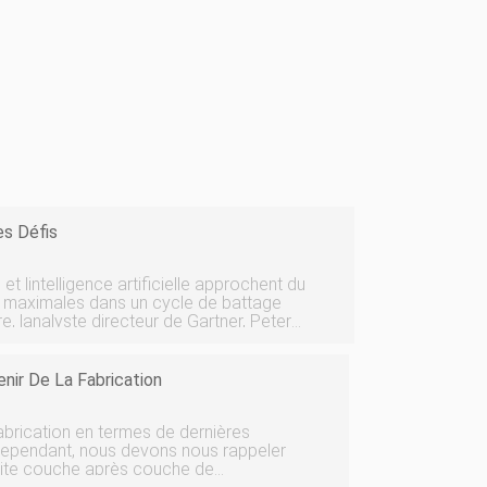
es Défis
 lintelligence artificielle approchent du
s maximales dans un cycle de battage
el de lapprentissage automatique et de
enir De La Fabrication
brication en termes de dernières
Cependant, nous devons nous rappeler
ruite couche après couche de