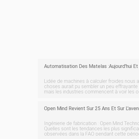
Automatisation Des Matelas :aujourd'hui E
Lidée de machines à calculer froides nous a
choses aurait pu sembler un peu effrayante 
mais les industries commencent à voir les o
comme plus que de simples équipements sans vie. Il ny 
seule industrie qui nait
Open Mind Revient Sur 25 Ans Et Sur L'aveni
Ingénierie de fabrication : Open Mind Techn
Quelles sont les tendances les plus signific
observées dans la FAO pendant cette période ? Alan Levine :