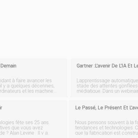
t Demain
Gartner :L'avenir De L'IA Et L
idant à faire avancer les
Lapprentissage automatique et
il y a quelques décennies,
stade des attentes gonflée
rdinateurs et les machines
médiatique. Dans un webinaire, lanalyste directeur de Gartner, Peter
a pas une
Krensky, a décrit létat actu
lintelligence artificielle,
r
Le Passé, Le Présent Et L'av
ologies fête ses 25 ans.
Nous pensons souvent à la fa
atives que vous avez
tendances et technologies. 
 Il y a
que la fabrication est const