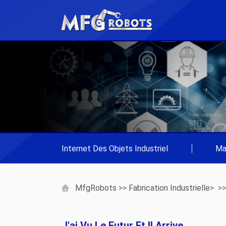
Internet Des Objets Industriel
|
Ma
MfgRobots
>>
Fabrication Industrielle
> >
J'ai Vu Le Futur Et Il Arrive