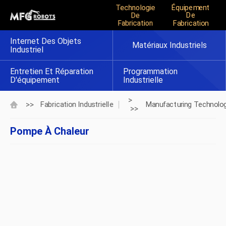
Technologie
Équipement
De
De
Fabrication
Fabrication
Internet Des Objets
Matériaux Industriels
Industriel
Entretien Et Réparation
Programmation
D'équipement
Industrielle
>
>>
Fabrication Industrielle
Manufacturing Technolo
>>
Pompe À Chaleur