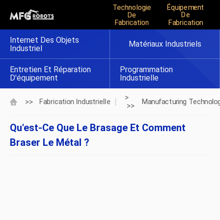
Technologie
Équipement
De
De
Fabrication
Fabrication
Internet Des Objets
Matériaux Industriels
Industriel
Entretien Et Réparation
Programmation
D'équipement
Industrielle
>
>>
Fabrication Industrielle
Manufacturing Technolo
>>
Qu'est-Ce Que Le Brasage Et Comment
Braser Le Métal ?