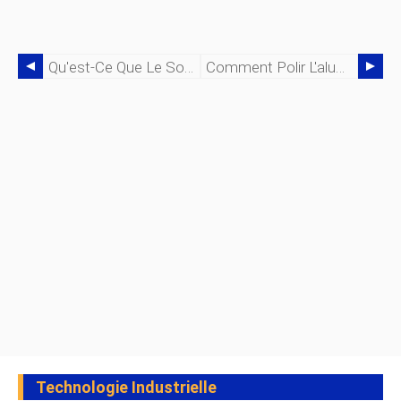
Qu'est-Ce Que Le Soudage Au Gaz ? - Pièces, Processus Et Application
Comment Polir L'aluminium Anodisé
Technologie Industrielle