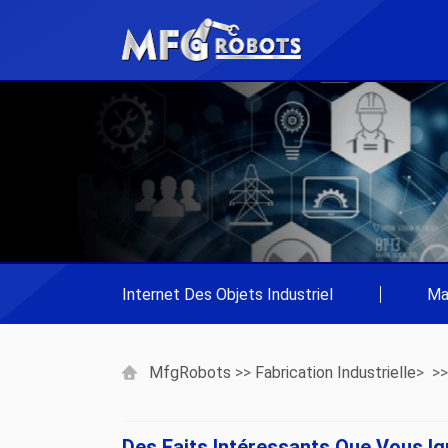
Internet Des Objets Industriel
|
Ma
MfgRobots
>>
Fabrication Industrielle
> >
Des Faits Intéressants Que Vous Ig