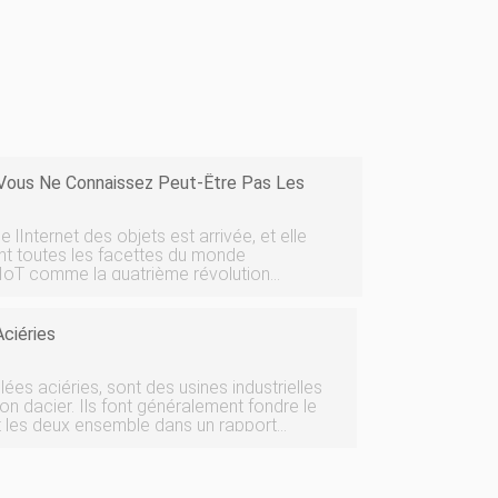
ous Ne Connaissez Peut-Être Pas Les
lInternet des objets est arrivée, et elle
t toutes les facettes du monde
 lIoT comme la quatrième révolution
ose depuis lexplosion du .com. Et si les
r compt
Aciéries
ées aciéries, sont des usines industrielles
on dacier. Ils font généralement fondre le
t les deux ensemble dans un rapport
ier. Même si vous connaissez ce concept