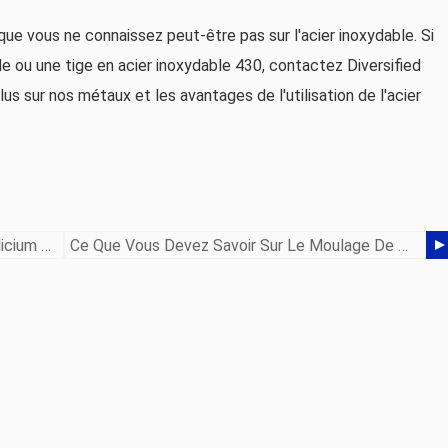
que vous ne connaissez peut-être pas sur l'acier inoxydable. Si
le ou une tige en acier inoxydable 430, contactez Diversified
s sur nos métaux et les avantages de l'utilisation de l'acier
Les Utilisations Les Plus Courantes Du Silicium Fer Bronze
Ce Que Vous Devez Savoir Sur Le Moulage De Métal