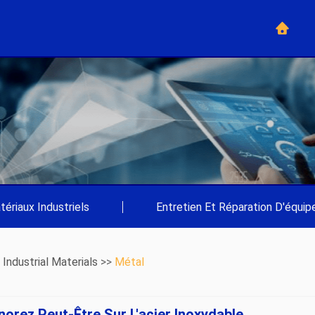
tériaux Industriels
|
Entretien Et Réparation D'équi
>
Industrial Materials
>>
Métal
norez Peut-Être Sur L'acier Inoxydable