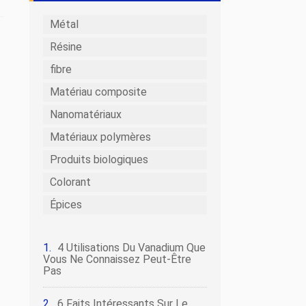
Métal
Résine
fibre
Matériau composite
Nanomatériaux
Matériaux polymères
Produits biologiques
Colorant
Épices
4 Utilisations Du Vanadium Que
Vous Ne Connaissez Peut-Être
Pas
6 Faits Intéressants Sur Le