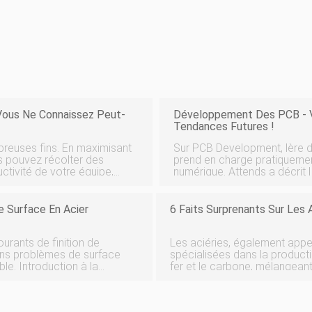
e Vous Ne Connaissez Peut-
Développement Des PCB - V
Tendances Futures !
mbreuses fins. En maximisant
Sur PCB Development, lère de 
us pouvez récolter des
prend en charge pratiquemen
ctivité de votre équipe,
numérique. Attends a décrit
on des opérations, la
industrielle et la plus grande ch
récents rapports de Gartne
e Surface En Acier
6 Faits Surprenants Sur Les 
urants de finition de
Les aciéries, également appel
ains problèmes de surface
spécialisées dans la producti
le. Introduction à la
fer et le carbone, mélangean
spécifique pour créer de lac
général, il y a probabl