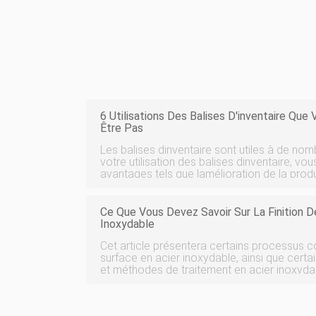
6 Utilisations Des Balises D'inventaire Qu
Être Pas
Les balises dinventaire sont utiles à de no
votre utilisation des balises dinventaire, vo
avantages tels que lamélioration de la produ
laugmentation de lefficacité, la rationalisati
simplification de la do
Ce Que Vous Devez Savoir Sur La Finition D
Inoxydable
Cet article présentera certains processus co
surface en acier inoxydable, ainsi que cert
et méthodes de traitement en acier inoxydab
finition de surface Finition de surface est une méthode de traitement
qui forme artificiellement un