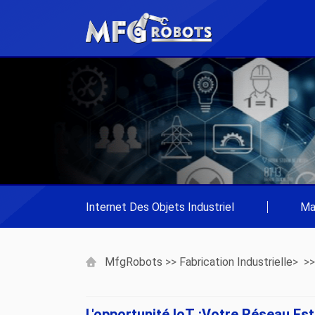
Internet Des Objets Industriel
|
Ma
MfgRobots
>>
Fabrication Industrielle
> >
L'opportunité IoT :votre Réseau Es