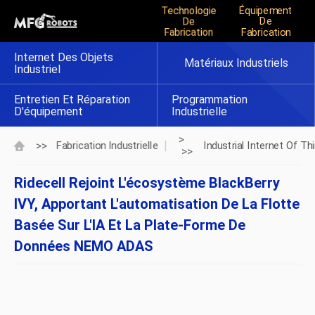
Technologie
Équipement
De
De
Fabrication
Fabrication
Internet Des Objets
Matériaux Industriels
Industriel
Entretien Et Réparation
Programmation
D'équipement
Industrielle
>
>>
Fabrication Industrielle
Industrial Internet Of Th
>>
Ridecell Rejoint L'écosystème BlackBerry
IVY, Apportant L'automatisation De La Flotte
Basée Sur L'IA Et La Plate-Forme De
Données NEMO ADAS