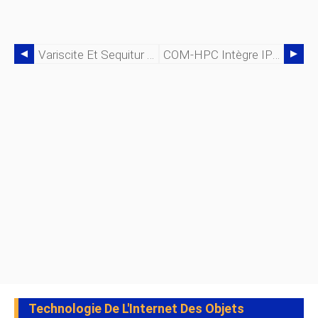
Variscite Et Sequitur Labs Annoncent Un Nouveau Partenariat Pour Accélérer Le Développement De L'IoT
COM-HPC Intègre IPMI Pour Améliorer La Qualité De Service Pour Les Serveurs Edge
Technologie De L'Internet Des Objets