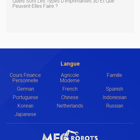
Quels Sont Les Types D'imprimantes 3D Et Que
Peuvent-Elles Faire ?
Langue
Cours Finance
Agricole
Famille
Personnelle
Moderne
German
French
Spanish
Portuguese
Chinese
Indonesian
Korean
Netherlands
Russian
Japanese