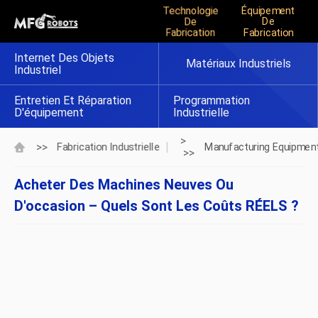
Technologie
Équipement
De
De
Fabrication
Fabrication
Internet Des Objets
Matériaux Industriels
Industriel
Entretien Et Réparation
Programmation
D'équipement
Industrielle
>
>>
Fabrication Industrielle
Manufacturing Equipmen
>>
Acheter Des Machines Neuves Ou
D'occasion – Quels Sont Les Coûts RÉELS ?