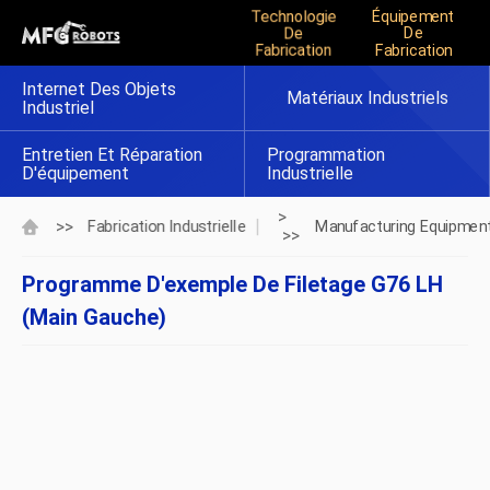
Technologie
Équipement
De
De
Fabrication
Fabrication
Internet Des Objets
Matériaux Industriels
Industriel
Entretien Et Réparation
Programmation
D'équipement
Industrielle
>
>>
Fabrication Industrielle
Manufacturing Equipmen
>>
Programme D'exemple De Filetage G76 LH
(main Gauche)