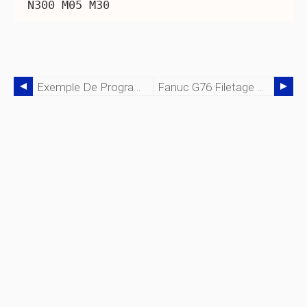
N300 M05 M30
Exemple De Programme CNC Utilisant Le Cycle De Répétition De Motif G73 Cycle De Filetage G76
Fanuc G76 Filetage À Gauche G75 Exemple De Rainurage Tour CNC