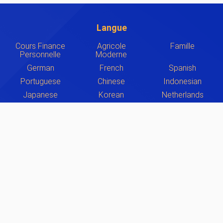
Langue
Cours Finance
Agricole
Famille
Personnelle
Moderne
German
French
Spanish
Portuguese
Chinese
Indonesian
Japanese
Korean
Netherlands
Russian
Fabrication Industrielle
DROITS D'AUTEUR ©
Mfgrobots.com
TOUS LES DROITS SONT RÉSERVÉS