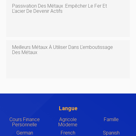
Passivation Des Métaux :empêcher Le Fer Et
L'acier De Devenir Actifs
Meilleurs Métaux À Utiliser Dans L'emboutissage
Des Métaux
Langue
Cours Finance
Agricole
Famille
Personnelle
Moderne
German
French
Spanish