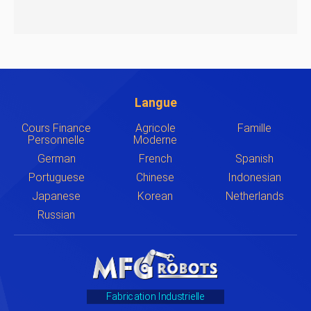
Langue
Cours Finance
Agricole
Famille
Personnelle
Moderne
German
French
Spanish
Portuguese
Chinese
Indonesian
Japanese
Korean
Netherlands
Russian
Fabrication Industrielle