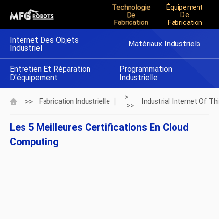
Technologie
Équipement
De
De
Fabrication
Fabrication
Internet Des Objets
Matériaux Industriels
Industriel
Entretien Et Réparation
Programmation
D'équipement
Industrielle
>
>>
Fabrication Industrielle
Industrial Internet Of Th
>>
Les 5 Meilleures Certifications En Cloud
Computing