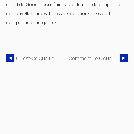
cloud de Google pour faire vibrer le monde et apporter
de nouvelles innovations aux solutions de cloud
computing émergentes.
Qu'est-Ce Que Le Cloud Computing Et Comment Fonctionne Le Cloud ?
Comment Le Cloud Computing Profite-T-Il À Votre Organisation ?