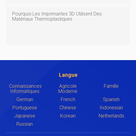
Pourquoi Les Imprimantes 3D Utilisent Des
Matériaux Thermoplastiques
Langue
Connaissances
Agricole
Famille
Informatiques
Moderne
German
French
Spanish
Portuguese
Chinese
Indonesian
Japanese
Korean
Netherlands
Russian