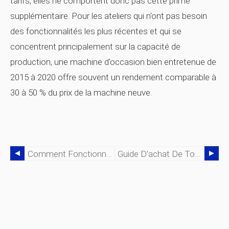
tarifs, elles ne comportent donc pas cette prime
supplémentaire. Pour les ateliers qui n'ont pas besoin
des fonctionnalités les plus récentes et qui se
concentrent principalement sur la capacité de
production, une machine d'occasion bien entretenue de
2015 à 2020 offre souvent un rendement comparable à
30 à 50 % du prix de la machine neuve.
Comment Fonctionnent Les Tours Suisses :explication De La Précision, De La Vitesse Et De L'efficacité
Guide D'achat De Tours CNC :conseils D'initiés Et Pièges Cachés