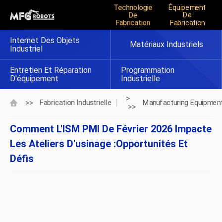
Technologie
Équipement
De
De
Fabrication
Fabrication
Internet Des Objets
Matériaux Industriels
Industriel
Entretien Et Réparation
Programmation
D'équipement
Industrielle
>
>>
Fabrication Industrielle
Manufacturing Equipmen
>>
Comment L'ISM PMI De Février 2026 Impacte
Les Ateliers D'usinage :opportunités Et
Défis