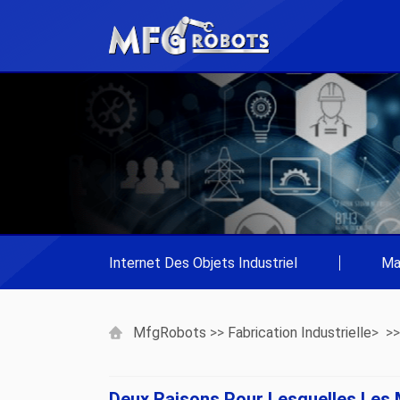
Internet Des Objets Industriel
|
Ma
MfgRobots
>>
Fabrication Industrielle
> >
Deux Raisons Pour Lesquelles Les 