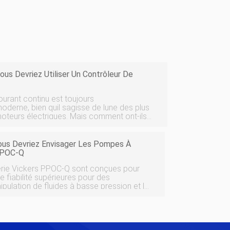
ous Devriez Utiliser Un Contrôleur De
urant continu est toujours
moderne, bien quil sagisse de lune des plus
teurs électriques. Mais comment ont-ils
du temps, surtout lorsquil existe de
quipements du
ous Devriez Envisager Les Pompes À
 PPOC-Q
érie Vickers PPOC-Q sont conçues pour
e fiabilité supérieures pour des
ipulation de fluides à basse pression et le
 pression. La série PPOC-Q propose une
 peuve