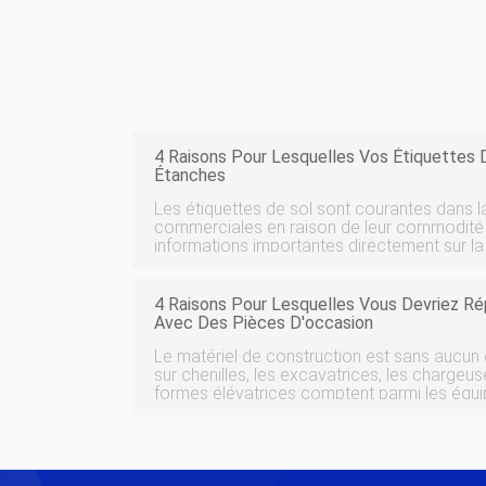
4 Raisons Pour Lesquelles Vos Étiquettes 
Étanches
Les étiquettes de sol sont courantes dans la
commerciales en raison de leur commodité 
informations importantes directement sur la
étiquettes sont particulièrement utiles dans 
trafic et les lieux de stockag
4 Raisons Pour Lesquelles Vous Devriez Ré
Avec Des Pièces D'occasion
Le matériel de construction est sans aucun 
sur chenilles, les excavatrices, les chargeus
formes élévatrices comptent parmi les équi
les plus importants, atteignant une part de
Remplacer des composa