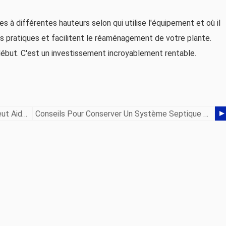
s à différentes hauteurs selon qui utilise l'équipement et où il
ès pratiques et facilitent le réaménagement de votre plante.
début. C'est un investissement incroyablement rentable.
Le Moulage Par Injection De Plastique Peut Aider Votre Entreprise
Conseils Pour Conserver Un Système Septique Efficace Et Bien Entretenu