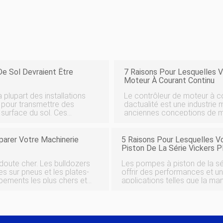
De Sol Devraient Être
7 Raisons Pour Lesquelles V
Moteur À Courant Continu
 plupart des installations
Le contrôleur de moteur à co
pour transmettre des
dactualité est une industrie 
 surface du sol. Ces
anciennes conceptions de mo
les zones de transit à fort
réussi à résister à lépreuve 
nouveaux et fantastiques é
parer Votre Machinerie
5 Raisons Pour Lesquelles V
Piston De La Série Vickers
doute cher. Les bulldozers
Les pompes à piston de la s
es sur pneus et les plates-
offrir des performances et un
pements les plus chers et
applications telles que la man
 marché de 9 % en 2011.
transfert de fluides à haute
large gamme de modèles qui