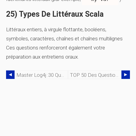
25) Types De Littéraux Scala
Littéraux entiers, à virgule flottante, booléens,
symboles, caractères, chaînes et chaînes multilignes
Ces questions renforceront également votre
préparation aux entretiens oraux.
Master Log4j :30 Questions D'entretien Essentielles Et Réponses D'experts (2026)
TOP 50 Des Questions Et Réponses D'entretien Avec WebLogic (2026)