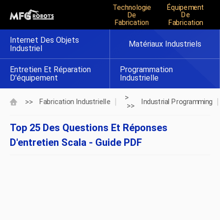
Technologie
Équipement
De
De
Fabrication
Fabrication
Internet Des Objets
Matériaux Industriels
Industriel
Entretien Et Réparation
Programmation
D'équipement
Industrielle
>
>>
Fabrication Industrielle
Industrial Programming
>>
Top 25 Des Questions Et Réponses
D'entretien Scala - Guide PDF