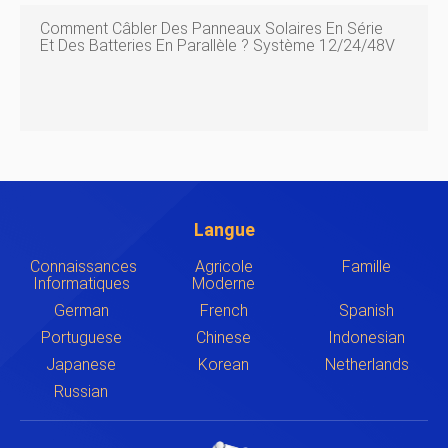
Comment Câbler Des Panneaux Solaires En Série
Et Des Batteries En Parallèle ? Système 12/24/48V
Langue
Connaissances
Agricole
Famille
Informatiques
Moderne
German
French
Spanish
Portuguese
Chinese
Indonesian
Japanese
Korean
Netherlands
Russian