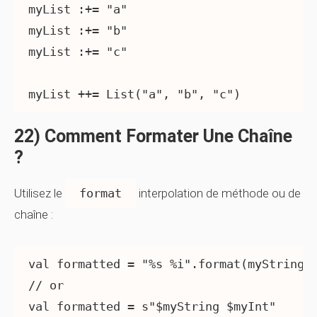
myList :+= "a"

myList :+= "b"

myList :+= "c"

myList ++= List("a", "b", "c")
22) Comment Formater Une Chaîne
?
Utilisez le
format
interpolation de méthode ou de
chaîne :
val formatted = "%s %i".format(myString, 
// or
