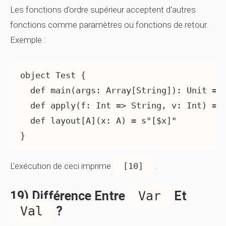
Les fonctions d'ordre supérieur acceptent d'autres
fonctions comme paramètres ou fonctions de retour.
Exemple :
object Test {

  def main(args: Array[String]): Unit = p
  def apply(f: Int => String, v: Int) = f
  def layout[A](x: A) = s"[$x]"

}
L'exécution de ceci imprime
[10]
.
19) Différence Entre
Var
Et
Val
?